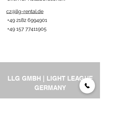
cz@llg-rental.de
‭+49
2182 6994901
‭+49 157 77411905‬
LLG GMBH | LIGHT LEAGUE
GERMANY
Newsletter
Senden