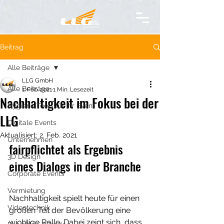
Beitrag
Alle Beiträge
LLG GmbH
Alle Beiträge
1. Feb. 2021
1 Min. Lesezeit
Nachhaltigkeit im Fokus bei der
Hygiene Tools für Ihr Event
LLG
Digitale Events
Aktualisiert:
2. Feb. 2021
Unternehmen
fairpflichtet als Ergebnis 
3D Design
eines Dialogs in der Branche
Corporate Events
Vermietung
Nachhaltigkeit spielt heute für einen 
Videotechnik
großen Teil der Bevölkerung eine 
wichtige Rolle. Dabei zeigt sich, dass 